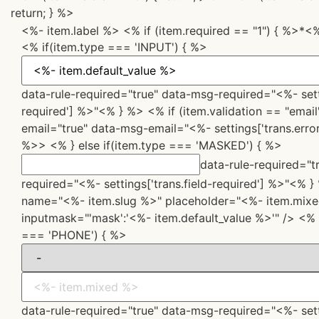
return; } %>
<%- item.label %> <% if (item.required == "1") { %>*<
<% if(item.type === 'INPUT') { %>
data-rule-required="true" data-msg-required="<%- setti
required'] %>"<% } %> <% if (item.validation == "email
email="true" data-msg-email="<%- settings['trans.erro
%>>
<% } else if(item.type === 'MASKED') { %>
data-rule-required="t
required="<%- settings['trans.field-required'] %>"<% }
name="<%- item.slug %>" placeholder="<%- item.mixe
inputmask="'mask':'<%- item.default_value %>'" />
<% 
=== 'PHONE') { %>
data-rule-required="true" data-msg-required="<%- setti