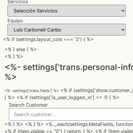
Servicios
Equipo
<% if (settings.layout_cols === '2') { %>
<% } else { %>
<% } %>
<%- settings['trans.personal-inf
%>
<% if (settings['show.customer_s
<%- settings['trans.fields'] %>
{ %> <% if (settings['is_user_logged_in'] == 1) { %>
Search Customer
<% } %> <% } %> <% _.each(settings.MetaFields, function(
<% if (item.visible == "0") { return; } %> <% if (item.visi