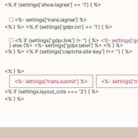
<% if (settings['show.iagree'] == '1') { %>
<%- settings['trans.iagree'] %>
<% } %> <% if (settings['gdpr.on'] == '1') { %>
<% if (settings['gdpr.link'] != '') { %>
<%- settings['g
} else {%> <%- settings['gdpr.label'] %> <% } %>
<% } %> <% if (settings['captcha.site-key'] !== '') { %>
<% } %>
<%- settings['trans.submit'] %>
<%- settings['t
<% if (settings.layout_cols === '2') { %>
<% } %>