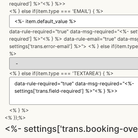
required'] %>"<% } %>>
<% } else if(item.type === 'EMAIL') { %>
data-rule-required="true" data-msg-required="<%- setti
required'] %>"<% } %> data-rule-email="true" data-m
settings['trans.error-email'] %>">
<% } else if(item.typ
%>
<% } else if(item.type === 'TEXTAREA') { %>
<% } %>
<% });%>
<%- settings['trans.booking-ove